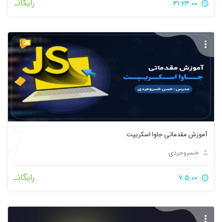
رایگانـ
31:23:00
آموزش مقدماتی جاوا اسکریپت
خسروجردی
رایگانـ
7:5:00