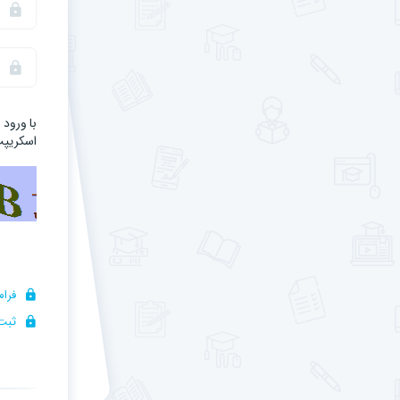
با ورود
اسکریپت 
فرام
ثبت 