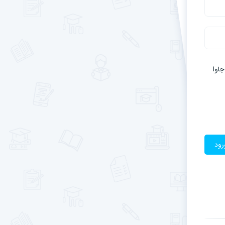
اوا
رود